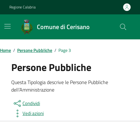
Vai ai contenuti
Vai al footer
Regione Calabria
Comune di Cerisano
Home
/
Persone Pubbliche
/
Page 3
Persone Pubbliche
Questa Tipologia descrive le Persone Pubbliche
dell’Amministrazione
Condividi
Vedi azioni