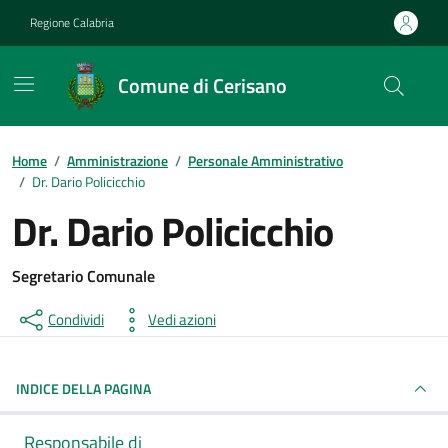
Vai ai contenuti
Vai al footer
Regione Calabria
Comune di Cerisano
Home
/
Amministrazione
/
Personale Amministrativo
/
Dr. Dario Policicchio
Dr. Dario Policicchio
Segretario Comunale
Condividi
Vedi azioni
INDICE DELLA PAGINA
Responsabile di