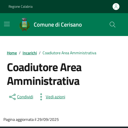
Vai ai contenuti
Vai al footer
Regione Calabria
Comune di Cerisano
Home
/
Incarichi
/
Coadiutore Area Amministrativa
Coadiutore Area
Amministrativa
Condividi
Vedi azioni
Pagina aggiornata il 29/09/2025