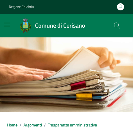
Vai ai contenuti
Vai al footer
Regione Calabria
Comune di Cerisano
Home
/
Argomenti
/
Trasparenza amministrativa